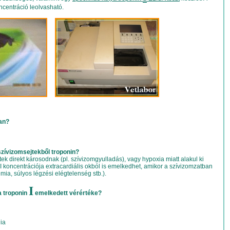
ncentráció leolvasható.
an?
szívizomsejtekből troponin?
ek direkt károsodnak (pl. szívizomgyulladás), vagy hypoxia miatt alakul ki
 koncentrációja extracardiális okból is emelkedhet, amikor a szívizomzatban
mia, súlyos légzési elégtelenség stb.).
I
a troponin
emelkedett vérértéke?
ia