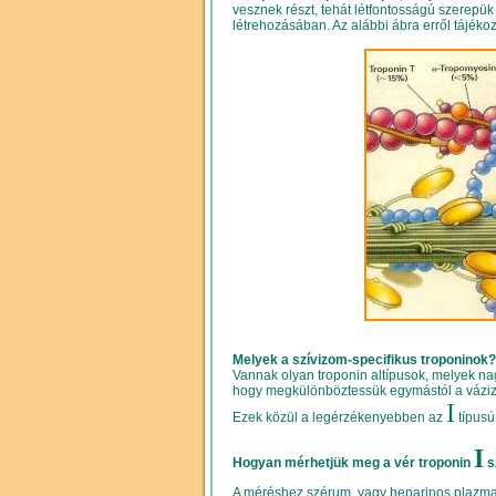
vesznek részt, tehát létfontosságú szere
létrehozásában. Az alábbi ábra erről tájékoz
Melyek a szívizom-specifikus troponinok?
Vannak olyan troponin altípusok, melyek nag
hogy megkülönböztessük egymástól a vázizmo
I
Ezek közül a legérzékenyebben az
típusú
I
Hogyan mérhetjük meg a vér troponin
s
A méréshez szérum, vagy heparinos plazma