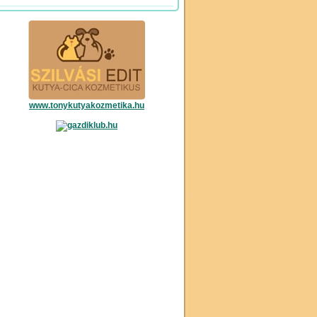
www.tonykutyakozmetika.hu