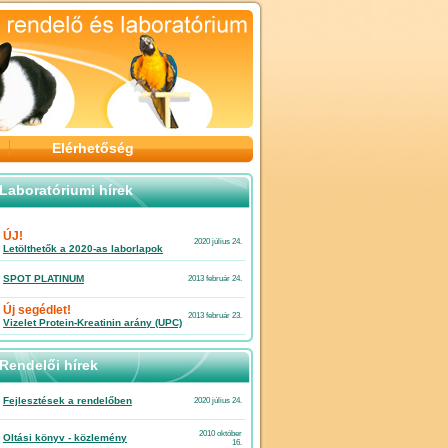
Elérhetőség
Laboratóriumi hírek
ÚJ!
2020 július 24.
Letölthetők a 2020-as laborlapok
SPOT PLATINUM
2013 február 24.
Új segédlet!
2013 február 23.
Vizelet Protein-Kreatinin arány (UPC)
Rendelői hírek
Fejlesztések a rendelőben
2020 július 24.
2010 október
Oltási könyv - közlemény
16.