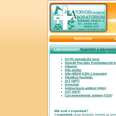
Nyitóoldal
Laboratórium
|
Segédlet a laborer
ACTH stimulációs teszt
Aktivált Parciális Tromboplasztin I
Albumin
Alfa-amiláz
Alfa-HBDH (LDH-1 izoenzim)
Alkalikus foszfatáz
ALT (GPT)
Ammónia
Antinuclearis antitest (ANA)
AST (GOT)
Carcinoembrionic antigen (CEA)
Mik azok a troponinok?
A
troponinok
olyan fehérjék, melyek az izo