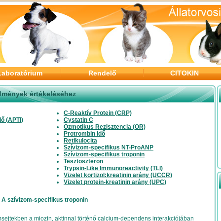
Laboratórium
Rendelő
CITOKIN
edmények értékeléséhez
C-Reaktív Protein (CRP)
dő (APTI)
Cystatin C
Ozmotikus Rezisztencia (OR)
Protrombin idő
Retikulocita
Szívizom-specifikus NT-ProANP
Szívizom-specifikus troponin
Tesztoszteron
Trypsin-Like Immunoreactivity (TLI)
Vizelet kortizol:kreatinin arány (UCCR)
Vizelet protein-kreatinin arány (UPC)
A szívizom-specifikus troponin
msejtekben a miozin, aktinnal történő calcium-dependens interakciójában