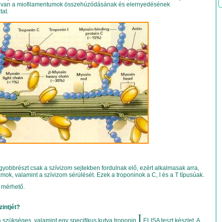
pük van a miofilamentumok összehúzódásának és elernyedésének
tat.
yobbrészt csak a szívizom sejtekben fordulnak elő, ezért alkalmasak arra,
k, valamint a szívizom sérülését. Ezek a troponinok a C, I és a T típusúak.
 mérhető.
zintjét?
I
 szükséges, valamint egy
specifikus kutya troponin
ELISA teszt
készlet. A