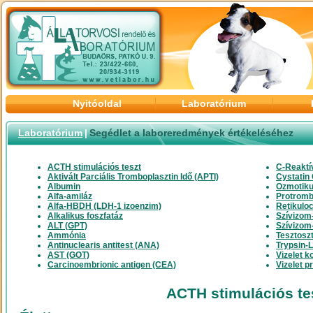
Nyitóoldal
Laboratórium
Laboratórium
|
Segédlet a laboreredmények értékeléséhez
ACTH stimulációs teszt
C-Reaktí
Aktivált Parciális Tromboplasztin Idő (APTI)
Cystatin
Albumin
Ozmotiku
Alfa-amiláz
Protromb
Alfa-HBDH (LDH-1 izoenzim)
Retikuloc
Alkalikus foszfatáz
Szívizom
ALT (GPT)
Szívizom-
Ammónia
Tesztosz
Antinuclearis antitest (ANA)
Trypsin-L
AST (GOT)
Vizelet k
Carcinoembrionic antigen (CEA)
Vizelet p
ACTH stimulációs te