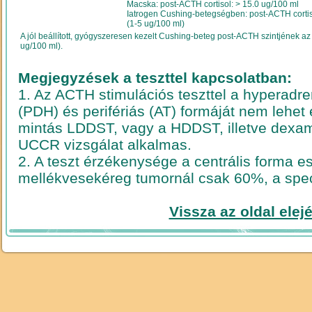
Macska: post-ACTH cortisol: > 15.0 ug/100 ml
Iatrogen Cushing-betegségben: post-ACTH cortis
(1-5 ug/100 ml)
A jól beállított, gyógyszeresen kezelt Cushing-beteg post-ACTH szintjének az 
ug/100 ml).
Megjegyzések a teszttel kapcsolatban:
1. Az ACTH stimulációs teszttel a hyperadre
(PDH) és perifériás (AT) formáját nem lehet e
mintás LDDST, vagy a HDDST, illetve dexa
UCCR vizsgálat alkalmas.
2. A teszt érzékenysége a centrális forma 
mellékvesekéreg tumornál csak 60%, a spec
Vissza az oldal elej