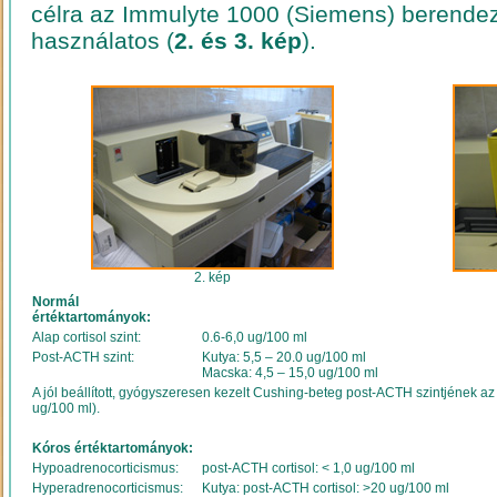
célra az Immulyte 1000 (Siemens) berendez
használatos (
2. és 3. kép
).
2. kép
Normál
értéktartományok:
Alap cortisol szint:
0.6-6,0 ug/100 ml
Post-ACTH szint:
Kutya: 5,5 – 20.0 ug/100 ml
Macska: 4,5 – 15,0 ug/100 ml
A jól beállított, gyógyszeresen kezelt Cushing-beteg post-ACTH szintjének az 
ug/100 ml).
Kóros értéktartományok:
Hypoadrenocorticismus:
post-ACTH cortisol: < 1,0 ug/100 ml
Hyperadrenocorticismus:
Kutya: post-ACTH cortisol: >20 ug/100 ml