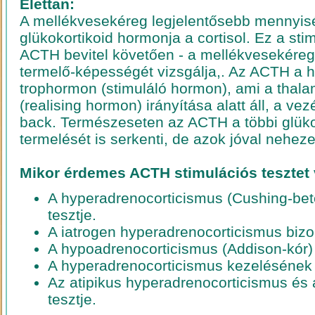
Élettan:
A mellékvesekéreg legjelentősebb mennyis
glükokortikoid hormonja a cortisol. Ez a sti
ACTH bevitel követően - a mellékvesekéreg
termelő-képességét vizsgálja,. Az ACTH a 
trophormon (stimuláló hormon), ami a tha
(realising hormon) irányítása alatt áll, a vez
back. Természeseten az ACTH a többi glük
termelését is serkenti, de azok jóval nehe
Mikor érdemes ACTH stimulációs tesztet
A hyperadrenocorticismus (Cushing-bet
tesztje.
A iatrogen hyperadrenocorticismus bizon
A hypoadrenocorticismus (Addison-kór) b
A hyperadrenocorticismus kezelésének 
Az atipikus hyperadrenocorticismus és 
tesztje.