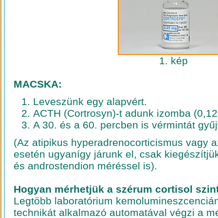
1. kép
MACSKA:
Leveszünk egy alapvért.
ACTH (Cortrosyn)-t adunk izomba (0,1
A 30. és a 60. percben is vérmintát gyűj
(Az atipikus hyperadrenocorticismus vagy a
esetén ugyanígy járunk el, csak kiegészítjük
és androstendion méréssel is).
Hogyan mérhetjük a szérum cortisol szint
Legtöbb laboratórium kemolumineszcencián
technikát alkalmazó automatával végzi a m