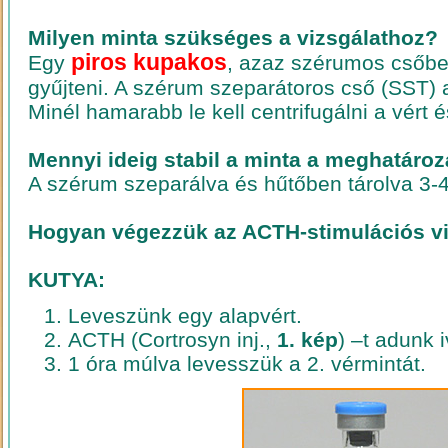
Milyen minta szükséges a vizsgálathoz?
piros kupakos
Egy
, azaz szérumos csőbe 
gyűjteni. A szérum szeparátoros cső (SST) 
Minél hamarabb le kell centrifugálni a vért 
Mennyi ideig stabil a minta a meghatáro
A szérum szeparálva és hűtőben tárolva 3-4 
Hogyan végezzük az ACTH-stimulációs vi
KUTYA:
Leveszünk egy alapvért.
ACTH (Cortrosyn inj.,
1. kép
) –t adunk 
1 óra múlva levesszük a 2. vérmintát.