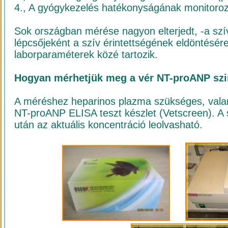
4., A gyógykezelés hatékonyságának monitoro
Sok országban mérése nagyon elterjedt, -a szív
lépcsőjeként a szív érintettségének eldöntésére
laborparaméterek közé tartozik.
Hogyan mérhetjük meg a vér NT-proANP szi
A méréshez heparinos plazma szükséges, valam
NT-proANP ELISA teszt készlet (Vetscreen). A 
után az aktuális koncentráció leolvasható.