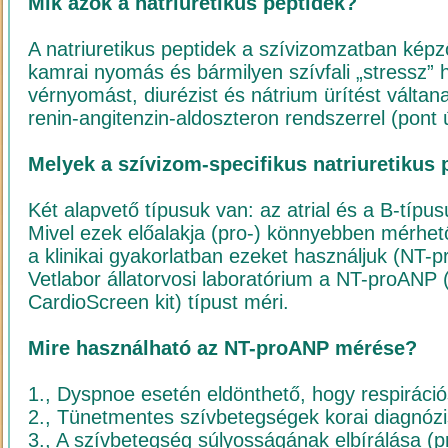
Mik azok a natriuretikus peptidek?
A natriuretikus peptidek a szívizomzatban kép
kamrai nyomás és bármilyen szívfali „stressz” 
vérnyomást, diurézist és nátrium ürítést váltana
renin-angitenzin-aldoszteron rendszerrel (pont 
Melyek a szívizom-specifikus natriuretikus 
Két alapvető típusuk van: az atrial és a B-típusú
Mivel ezek előalakja (pro-) könnyebben mérhető
a klinikai gyakorlatban ezeket használjuk (NT
Vetlabor állatorvosi laboratórium a NT-proANP 
CardioScreen kit) típust méri.
Mire használható az NT-proANP mérése?
1., Dyspnoe esetén eldönthető, hogy respiráció
2., Tünetmentes szívbetegségek korai diagnózi
3., A szívbetegség súlyosságának elbírálása (p