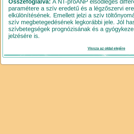
Összefoglalva:
A NT-proANP elsődleges differe
paramétere a szív eredetű és a légzőszervi er
elkülönítésének. Emellett jelzi a szív töltőny
szív megbetegedésének legkorábbi jele. Jól ha
szívbetegségek prognózisának és a gyógykez
jelzésére is.
Vissza az oldal elejére