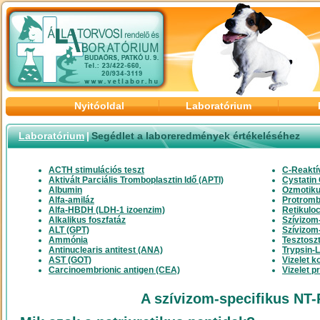
Nyitóoldal
Laboratórium
Laboratórium
|
Segédlet a laboreredmények értékeléséhez
ACTH stimulációs teszt
C-Reaktí
Aktivált Parciális Tromboplasztin Idő (APTI)
Cystatin
Albumin
Ozmotiku
Alfa-amiláz
Protromb
Alfa-HBDH (LDH-1 izoenzim)
Retikuloc
Alkalikus foszfatáz
Szívizom
ALT (GPT)
Szívizom-
Ammónia
Tesztosz
Antinuclearis antitest (ANA)
Trypsin-L
AST (GOT)
Vizelet k
Carcinoembrionic antigen (CEA)
Vizelet p
A szívizom-specifikus NT