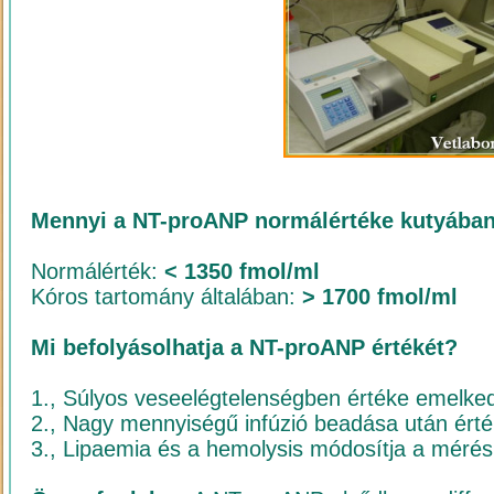
Mennyi a NT-proANP normálértéke kutyába
Normálérték:
< 1350 fmol/ml
Kóros tartomány általában:
> 1700 fmol/ml
Mi befolyásolhatja a NT-proANP értékét?
1., Súlyos veseelégtelenségben értéke emelke
2., Nagy mennyiségű infúzió beadása után ért
3., Lipaemia és a hemolysis módosítja a méré