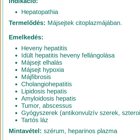
Indikáció:
Hepatopathia
Termelődés:
Májsejtek citoplazmájában.
Emelkedés:
Heveny hepatitis
Idült hepatitis heveny fellángolása
Májsejt elhalás
Májsejt hypoxia
Májfibrosis
Cholangiohepatitis
Lipidosis hepatis
Amyloidosis hepatis
Tumor, abscessus
Gyógyszerek (antikonvulzív szerek, sztero
Tartós láz
Mintavétel:
szérum, heparinos plazma