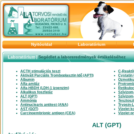
Nyitóoldal
Laboratórium
Laboratórium
|
Segédlet a laboreredmények értékeléséhez
ACTH stimulációs teszt
C-Reaktí
Aktivált Parciális Tromboplasztin Idő (APTI)
Cystatin
Albumin
Ozmotiku
Alfa-amiláz
Protromb
Alfa-HBDH (LDH-1 izoenzim)
Retikuloc
Alkalikus foszfatáz
Szívizom
ALT (GPT)
Szívizom-
Ammónia
Tesztosz
Antinuclearis antitest (ANA)
Trypsin-L
AST (GOT)
Vizelet k
Carcinoembrionic antigen (CEA)
Vizelet p
ALT (GPT)