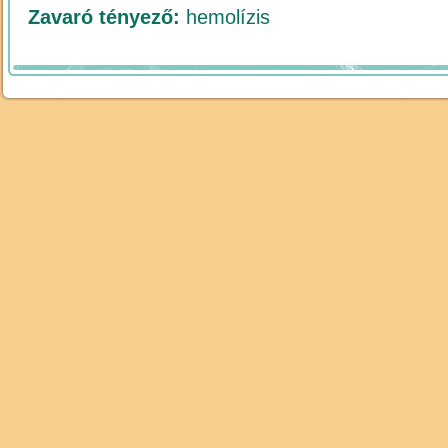
Zavaró tényező:
hemolízis